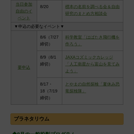
当日参加
8/20
標本の名前を調べる会＆自由
自由のイ
研究のまとめ方相談会
ベント
▼申込の必要なイベント▼
8/6（7/27
科学教室「はばたき飛行機を
締切）
作ろう」
8/9（8/1
JAXAコズミックカレッジ
締切）
「人工衛星から富山を見てみ
要申込
よう」
8/17・
とやまの自然探検「夏休み恐
18（7/19
竜探検隊」
締切）
プラネタリウム