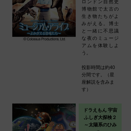
ロンドン自然史
博物館で太古の
生き物たちがよ
みがえる。博士
と一緒に不思議
な夜のミュージ
アムを体験しよ
う。
投影時間は約40
分間です。（星
座解説を含みま
す）
ドラえもん 宇宙
ふしぎ大探検２
～太陽系のひみ