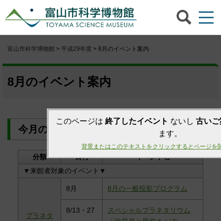
富山市科学博物館
>
平成29年度
> 8月のイベント案内
8月のイベント案内
このページは
終了したイベント
ないし
古いご
今月のイベント 目次
ます。
背景またはこのテキストをクリックするとページを
分類
日付
イベント名
▼来館者対象のイベント▼
8月
8月の一般投影プログラム
8/13・27
スペシャルプラネタリウム
プラネタ