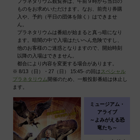
プラネタリウム観覧券は、午前９時から当日の
ものをお求めいただけます。なお、前売り券購
入や、予約（平日の団体を除く）はできませ
ん。
プラネタリウムは番組が始まると真っ暗になり
ます。暗闇の中で入場はたいへん危険ですし、
他のお客様のご迷惑となりますので、開始時刻
以降の入場はできません。
都合により内容を変更する場合があります。
※ 8/13（日）・27（日） 15:45- の回は
スペシャル
プラネタリウム
開催のため、一般投影番組は休止し
ます。
ミュージアム・
アライブ
～よみがえる恐
竜たち～