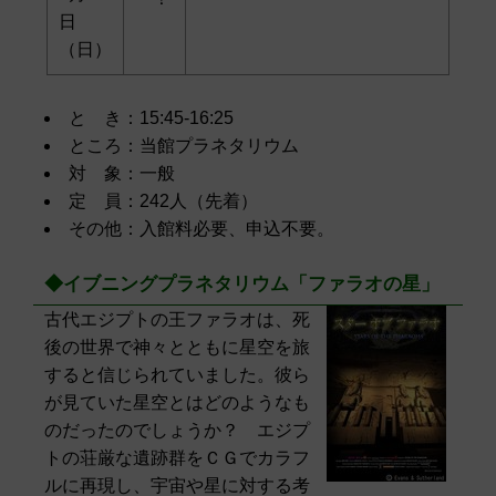
日
（日）
と き：15:45-16:25
ところ：当館プラネタリウム
対 象：一般
定 員：242人（先着）
その他：入館料必要、申込不要。
◆イブニングプラネタリウム「ファラオの星」
古代エジプトの王ファラオは、死
後の世界で神々とともに星空を旅
すると信じられていました。彼ら
が見ていた星空とはどのようなも
のだったのでしょうか？ エジプ
トの荘厳な遺跡群をＣＧでカラフ
ルに再現し、宇宙や星に対する考