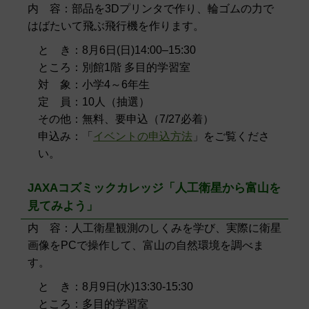
内 容：部品を3Dプリンタで作り、輪ゴムの力で
はばたいて飛ぶ飛行機を作ります。
と き：8月6日(日)14:00–15:30
ところ：別館1階 多目的学習室
対 象：小学4～6年生
定 員：10人（抽選）
その他：無料、要申込（7/27必着）
申込み：「
イベントの申込方法
」をご覧くださ
い。
JAXAコズミックカレッジ「人工衛星から富山を
見てみよう」
内 容：人工衛星観測のしくみを学び、実際に衛星
画像をPCで操作して、富山の自然環境を調べま
す。
と き：8月9日(水)13:30-15:30
ところ：多目的学習室