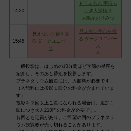
ドラえもん 宇宙ふ
14:30
-
しぎ大探検２
太陽系のひみつ
見えない宇宙を探
見えない宇宙を探
る ダークユニバー
15:45
る ダークユニバー
ス
ス
※
一般投影は、はじめの10分間ほど季節の星座を
紹介し、そのあと番組を投影します。
プラネタリウム観覧には、入館料が必要です。
（入館料には投影１回分の料金が含まれていま
す）
投影を２回以上ご覧になられる場合は、追加１
回につき大人210円の料金が必要です。
各回とも定員があり、ご希望の回のプラネタリ
ウム観覧券が売り切れることがあります。