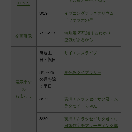
「学芸員と星空さんぽ」
リウム
8/19
イブニングプラネタリウム
「ファラオの星」
7/15-9/3
特別展 不思議まるわかり！
企画展示
空気があるから
毎週土
サイエンスライブ
日・祝日
8/1～25
夏休みクイズラリー
の月を除
展示室で
く平日
の
もよおし
8/19
実演！ムラタセイサク君・ム
ラタセイコちゃん
8/20
実演！ムラタセイサク君・村
田製作所チアリーディング部