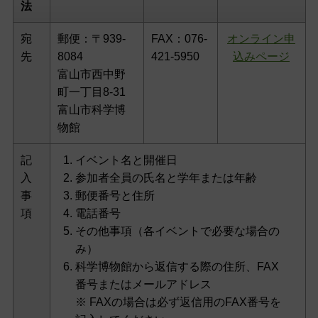
法
宛
郵便：〒939-
FAX：076-
オンライン申
先
8084
421-5950
込みページ
富山市西中野
町一丁目8-31
富山市科学博
物館
記
イベント名と開催日
入
参加者全員の氏名と学年または年齢
事
郵便番号と住所
項
電話番号
その他事項（各イベントで必要な場合の
み）
科学博物館から返信する際の住所、FAX
番号またはメールアドレス
※ FAXの場合は必ず返信用のFAX番号を