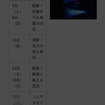
5日
観察！
（土）・
常願寺
6日
川＆神
（日）
通川の
石
11日
実験！
（金）
花火の
色を再
現
12日
観察！
（土）・
樹液に
13日
集まる
（日）
昆虫
19日
（ムラ
（土）
・
タセイ