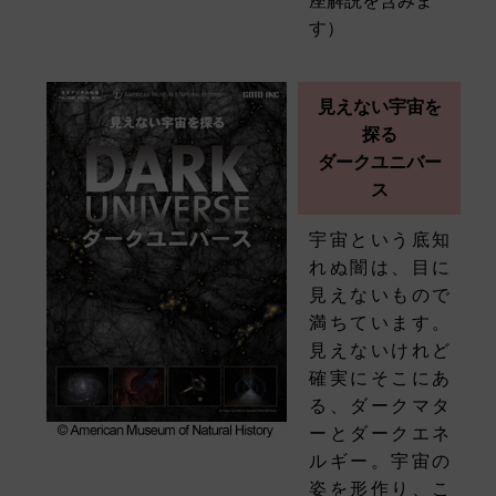
座解説を含みま
す）
見えない宇宙を
探る
ダークユニバー
ス
宇宙という底知
れぬ闇は、目に
見えないもので
満ちています。
見えないけれど
確実にそこにあ
る、ダークマタ
ーとダークエネ
ルギー。宇宙の
姿を形作り、こ