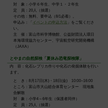
対 象：小学６年生、中学１・２年生
定 員：20人（抽選）
その他：無料、要申込（8/1必着）。
申込み：「
イベントの申込方法
」をご覧くださ
い。
主 催：富山市科学博物館、公益財団法人環日
本海環境協力センター、宇宙航空研究開発機構
（JAXA）
とやまの自然探検「夏休み恐竜探検隊」
内 容：化石レプリカ作りや化石の発掘体験を行い
ます。
と き：8月17日(木)・18日(金) 10:00–16:00
ところ：富山市大山総合体育センター 現地集
合解散
対 象：小学4～6年生（保護者同伴）
定 員：25人（抽選）