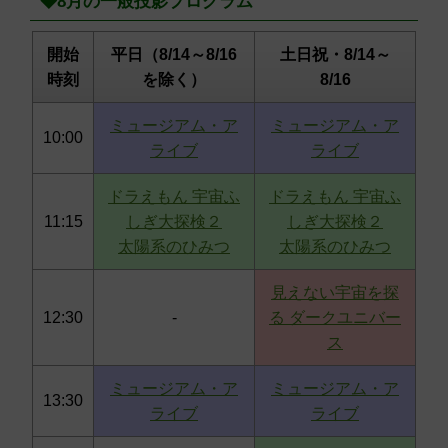
◆8月の一般投影プログラム
開始
平日（8/14～8/16
土日祝・8/14～
時刻
を除く）
8/16
ミュージアム・ア
ミュージアム・ア
10:00
ライブ
ライブ
ドラえもん 宇宙ふ
ドラえもん 宇宙ふ
11:15
しぎ大探検２
しぎ大探検２
太陽系のひみつ
太陽系のひみつ
見えない宇宙を探
12:30
-
る ダークユニバー
ス
ミュージアム・ア
ミュージアム・ア
13:30
ライブ
ライブ