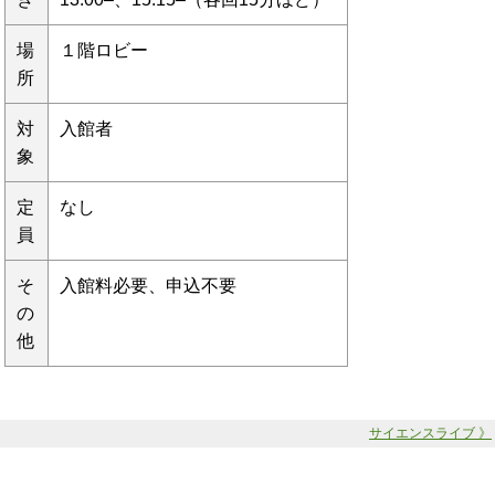
場
１階ロビー
所
対
入館者
象
定
なし
員
そ
入館料必要、申込不要
の
他
サイエンスライブ 》