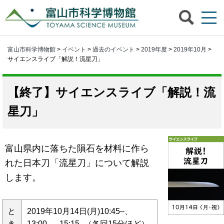
富山市科学博物館
>
イベント
>
過去のイベント
>
2019年度
>
2019年10月
>
サイエンスライブ「解説！流星刀」
サイエンスライブ「解説！流
星刀」
富山県内に落ちた隕石を材料に作ら
れた日本刀「流星刀」について解説
します。
と
2019年10月14日(月)10:45–、
き
13:00–、15:15–（各回15分ほど）