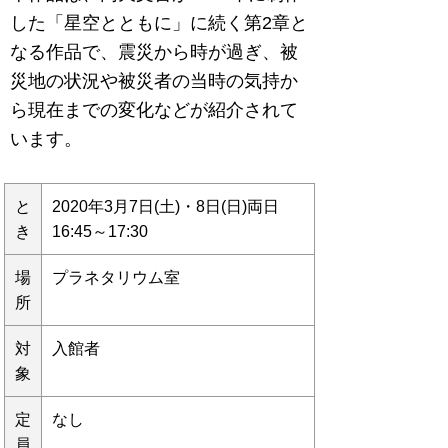
した「星空とともに」に続く第2章と
なる作品で、震災から時が過ぎ、被
災地の状況や被災者の当時の気持か
ら現在までの変化などが紹介されて
います。
と
2020年3月7日(土)・8日(日)両日
き
16:45～17:30
場
プラネタリウム室
所
対
入館者
象
定
なし
員