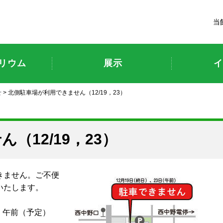
富山市科学博物館
当
リウム
展示
イ
せ
> 北側駐車場が利用できません（12/19，23）
（12/19，23）
きません。ご不便
いたします。
月）午前（予定）