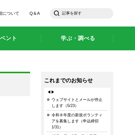
館について
Q＆A
ベント
学ぶ・調べる
これまでのお知らせ
◀
▶
ウェブサイトとメールが停止
します（5/23）
令和８年度の新規ボランティ
アを募集します（申込締切
1/31）