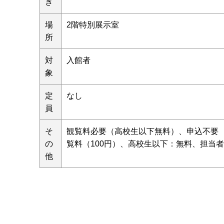
き
場
2階特別展示室
所
対
入館者
象
定
なし
員
そ
観覧料必要（高校生以下無料）、申込不要 
の
覧料（100円）、高校生以下：無料、担当
他