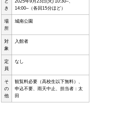
と
2025年9月23日(火) 10:30–、
き
14:00–（各回15分ほど）
場
城南公園
所
対
入館者
象
定
なし
員
そ
観覧料必要（高校生以下無料）、
の
申込不要、雨天中止、担当者：太
他
田