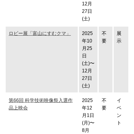
12月
27日
(土)
ロビー展「富山にすむクマ」
2025
不
展
年10
要
示
月25
日
(土)〜
12月
27日
(土)
第66回 科学技術映像祭入選作
2025
不
イ
品上映会
年12
要
ベ
月1日
ン
(月)〜
ト
8月