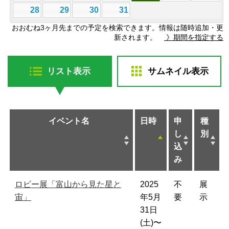
28
29
30
31
おおむね3ヶ月先までの予定を検索できます。情報は随時追加・更
新されます。
》期間を指定する
リスト表示
サムネイル表示
イベント名
日時
申
種
し
別
込
み
ロビー展「富山から見た星と
2025
不
展
宙」
年5月
要
示
31日
(土)〜