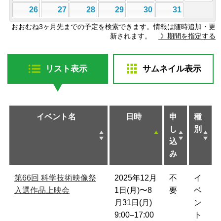
26
27
28
29
30
31
おおむね3ヶ月先までの予定を検索できます。情報は随時追加・更
新されます。
》期間を指定する
リスト表示
サムネイル表示
イベント名
日時
申
種
し
別
込
み
第66回 科学技術映像祭
2025年12月
不
イ
入選作品上映会
1日(月)〜8
要
ベ
月31日(月)
ン
9:00–17:00
ト