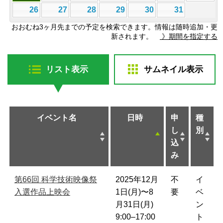
26
27
28
29
30
31
おおむね3ヶ月先までの予定を検索できます。情報は随時追加・更
新されます。
》期間を指定する
リスト表示
サムネイル表示
イベント名
日時
申
種
し
別
込
み
第66回 科学技術映像祭
2025年12月
不
イ
入選作品上映会
1日(月)〜8
要
ベ
月31日(月)
ン
9:00–17:00
ト