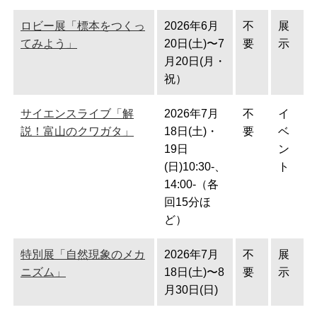
ロビー展「標本をつくっ
2026年6月
不
展
てみよう」
20日(土)〜7
要
示
月20日(月・
祝）
サイエンスライブ「解
2026年7月
不
イ
説！富山のクワガタ」
18日(土)・
要
ベ
19日
ン
(日)10:30-、
ト
14:00-（各
回15分ほ
ど）
特別展「自然現象のメカ
2026年7月
不
展
ニズム」
18日(土)〜8
要
示
月30日(日)