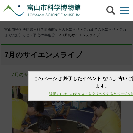
富山市科学博物館
>
科学博物館からのお知らせ
>
これまでのお知らせ
>
これ
までのお知らせ（平成25年度分）
> 7月のサイエンスライブ
7月のサイエンスライブ
7月のサイエンスライブの予定
このページは
終了したイベント
ないし
古いご
ます。
背景またはこのテキストをクリックするとページを