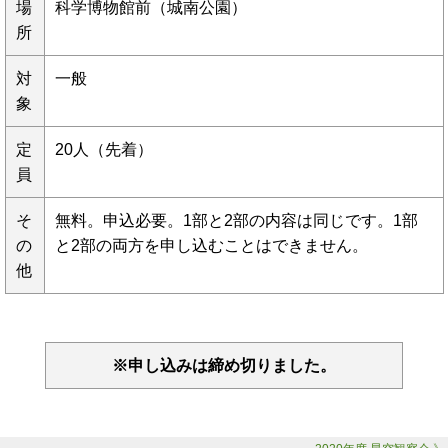
場
科学博物館前（城南公園）
所
対
一般
象
定
20人（先着）
員
そ
無料。申込必要。1部と2部の内容は同じです。1部
の
と2部の両方を申し込むことはできません。
他
※申し込みは締め切りました。