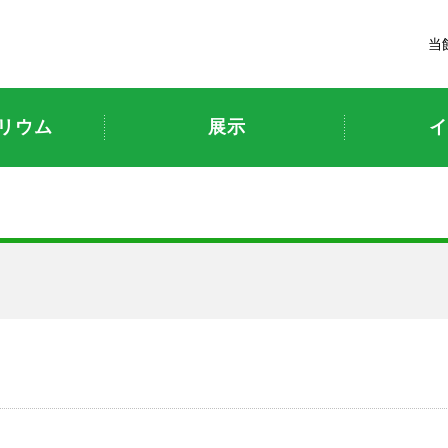
富山市科学博物館
当
リウム
展示
イ