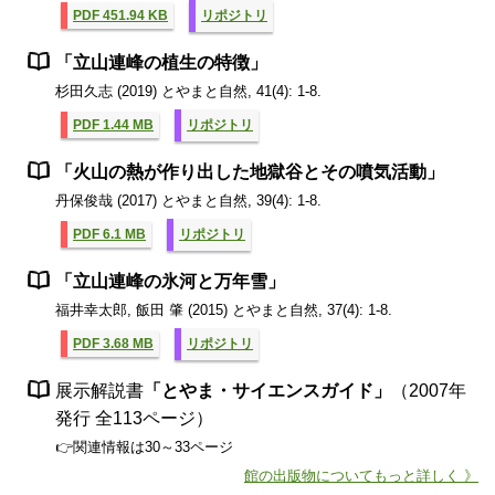
PDF 451.94 KB
リポジトリ
「立山連峰の植生の特徴」
杉田久志 (2019) とやまと自然, 41(4): 1-8.
PDF 1.44 MB
リポジトリ
「火山の熱が作り出した地獄谷とその噴気活動」
丹保俊哉 (2017) とやまと自然, 39(4): 1-8.
PDF 6.1 MB
リポジトリ
「立山連峰の氷河と万年雪」
福井幸太郎, 飯田 肇 (2015) とやまと自然, 37(4): 1-8.
PDF 3.68 MB
リポジトリ
展示解説書
「とやま・サイエンスガイド」
（2007年
発行 全113ページ）
👉関連情報は30～33ページ
館の出版物についてもっと詳しく 》