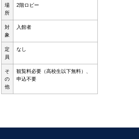
場
2階ロビー
所
対
入館者
象
定
なし
員
そ
観覧料必要（高校生以下無料）、
の
申込不要
他