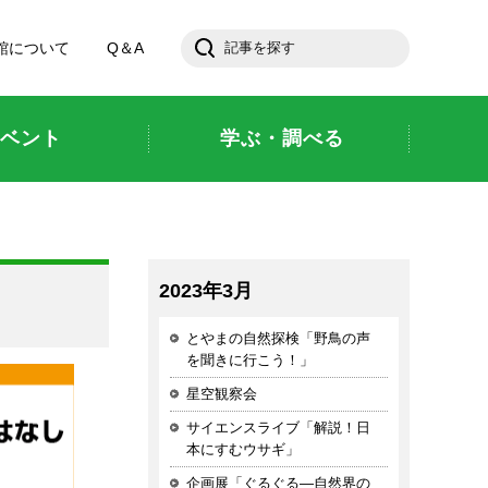
館について
Q＆A
ベント
学ぶ・調べる
2023年3月
とやまの自然探検「野鳥の声
を聞きに行こう！」
星空観察会
サイエンスライブ「解説！日
本にすむウサギ」
企画展「ぐるぐる—自然界の