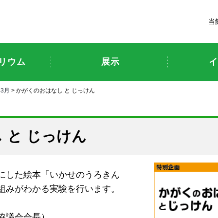
富山市科学博物館
当
リウム
展示
イ
年3月
> かがくのおはなし と じっけん
 と じっけん
にした絵本「いかせのうろきん
組みがわかる実験を行います。
協議会会長）