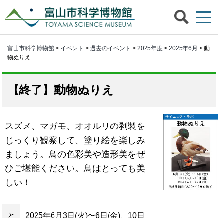
富山市科学博物館
>
イベント
>
過去のイベント
>
2025年度
>
2025年6月
> 動
物ぬりえ
動物ぬりえ
スズメ、マガモ、オオルリの剥製を
じっくり観察して、塗り絵を楽しみ
ましょう。鳥の色彩美や造形美をぜ
ひご堪能ください。鳥はとっても美
しい！
と
2025年6月3日(火)〜6日(金)、10日