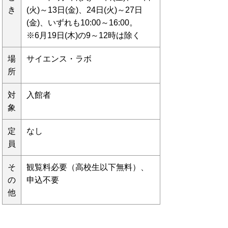
き
(火)～13日(金)、24日(火)～27日
(金)、いずれも10:00～16:00。
※6月19日(木)の9～12時は除く
場
サイエンス・ラボ
所
対
入館者
象
定
なし
員
そ
観覧料必要（高校生以下無料）、
の
申込不要
他