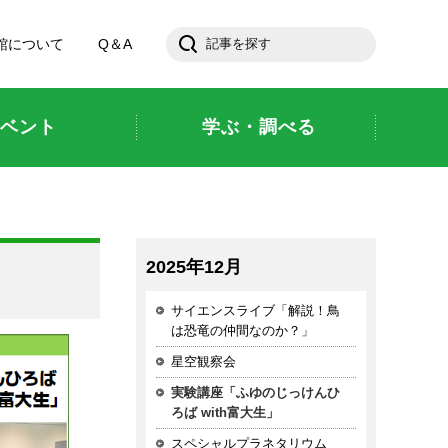
館について
Q＆A
ベント
学ぶ・調べる
2025年12月
サイエンスライブ「解説！鳥
は恐竜の仲間なのか？」
星空観察会
実験講座「ふゆのじっけんひ
ろば with富大生」
スペシャルプラネタリウム