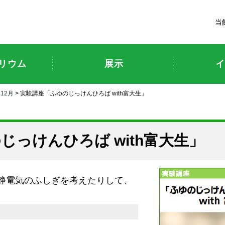
富山市科学博物館
当
リウム
展示
イ
年12月
> 実験講座「ふゆのじっけんひろば with富大生」
じっけんひろば with富大生」
静電気のふしぎを考えたりして、