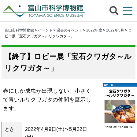
富山市科学博物館
>
イベント
>
過去のイベント
>
2022年度
>
2022年5月
> ロ
ビー展「宝石クワガタ～ルリクワガタ～」
ロビー展「宝石クワガタ～ル
リクワガタ～」
春にしか成虫が出現しない、小さく
て青いルリクワガタの仲間を展示し
ます。
とき
2022年4月9日(土)〜5月22日
(日)