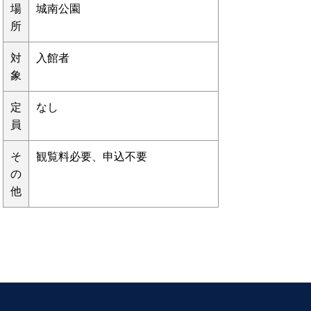
場
城南公園
所
対
入館者
象
定
なし
員
そ
観覧料必要、申込不要
の
他