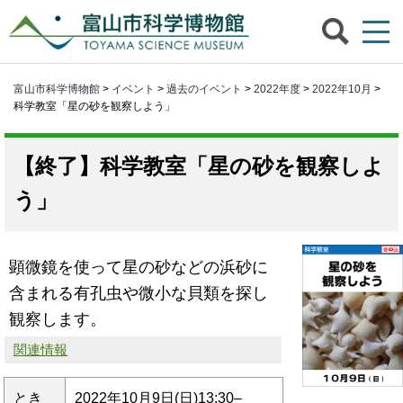
富山市科学博物館
>
イベント
>
過去のイベント
>
2022年度
>
2022年10月
>
科学教室「星の砂を観察しよう」
科学教室「星の砂を観察しよ
う」
顕微鏡を使って星の砂などの浜砂に
含まれる有孔虫や微小な貝類を探し
観察します。
関連情報
とき
2022年10月9日(日)13:30–